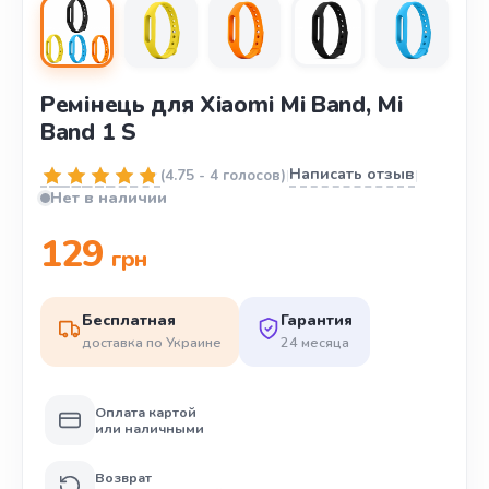
Ремінець для Xiaomi Mi Band, Mi
Band 1 S
Написать отзыв
(
4.75
-
4 голосов
)
|
|
Нет в наличии
129
грн
Бесплатная
Гарантия
доставка по Украине
24 месяца
Оплата картой
или наличными
Возврат