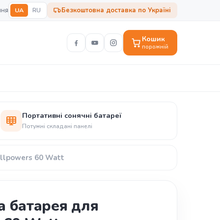
ння
UA
RU
Безкоштовна доставка по Україні
Кошик
порожній
Портативні сонячні батареї
Потужні складані панелі
llpowers 60 Watt
а батарея для