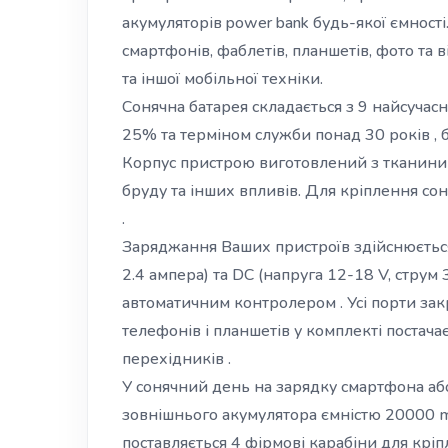
акумуляторів power bank будь-якої ємності
смартфонів, фаблетів, планшетів, фото та в
та іншої мобільної техніки.
Сонячна батарея складається з 9 найсучас
25% та терміном служби понад 30 років , б
Корпус пристрою виготовлений з тканини з
бруду та інших впливів. Для кріплення сон
.
Заряджання Ваших пристроїв здійснюється 
2.4 ампера) та DC (напруга 12-18 V, струм
автоматичним контролером . Усі порти з
телефонів і планшетів у комплекті постача
перехідників .
У сонячний день на зарядку смартфона або
зовнішнього акумулятора ємністю 20000 m
поставляється 4 фірмові карабіни для крі