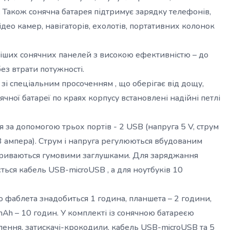
. Також сонячна батарея підтримує зарядку телефонів,
ідео камер, навігаторів, ехолотів, портативних колонок
ніших сонячних панелей з високою ефективністю – до
ез втрати потужності.
і спеціальним просоченням , що оберігає від дощу,
ячної батареї по краях корпусу встановлені надійні петлі
за допомогою трьох портів - 2 USB (напруга 5 V, струм
 3 ампера). Струм і напруга регулюються вбудованим
акриваються гумовими заглушками. Для заряджання
ється кабель USB-microUSB , а для ноутбуків 10
 фаблета знадобиться 1 година, планшета – 2 години,
Ah – 10 годин. У комплекті із сонячною батареєю
плення, затискачі-крокодили, кабель USB-microUSB та 5