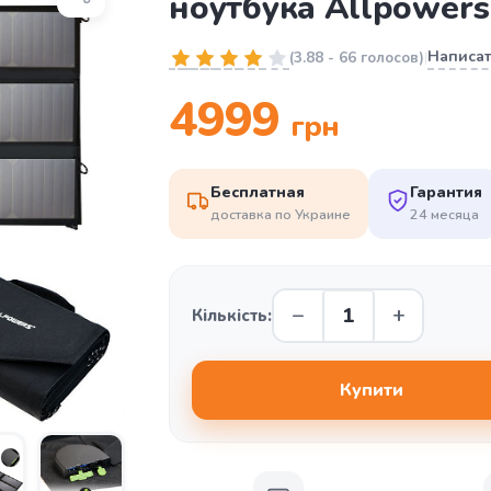
ноутбука Allpowers
Написат
(
3.88
-
66 голосов
)
|
4999
грн
Бесплатная
Гарантия
доставка по Украине
24 месяца
Кількість: