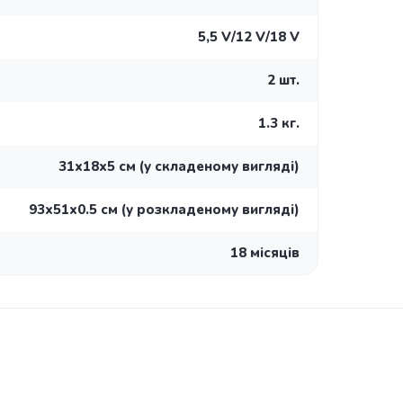
5,5 V/12 V/18 V
2 шт.
1.3 кг.
31х18х5 см (у складеному вигляді)
93х51х0.5 см (у розкладеному вигляді)
18 місяців