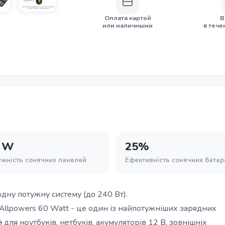
Оплата картой
В
или наличными
в тече
 W
25%
ужність сонячних панелей
Ефективність сонячних батар
дну потужну систему (до 240 Вт).
Allpowers 60 Watt - це один із найпотужніших зарядних
 для ноутбуків, нетбуків, акумуляторів 12 В, зовнішніх