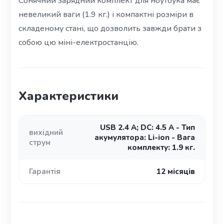
Сонячний зарядний комплект для ноутбука має
невеликий ваги (1.9 кг.) і компактні розміри в
складеному стані, що дозволить завжди брати з
собою цю міні-електростанцію.
Характеристики
USB 2.4 A; DC: 4.5 A - Тип
вихідний
акумулятора: Li-ion - Вага
струм
комплекту: 1.9 кг.
Гарантія
12 місяців