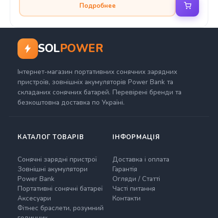
Подробнее
SOL
POWER
Інтернет-магазин портативних сонячних зарядних
пристроїв, зовнішніх акумуляторів Power Bank та
складаних сонячних батарей. Перевірені бренди та
безкоштовна доставка по Україні.
КАТАЛОГ ТОВАРІВ
ІНФОРМАЦІЯ
Сонячні зарядні пристрої
Доставка і оплата
Зовнішні акумулятори
Гарантія
Power Bank
Огляди / Статті
Портативні сонячні батареї
Часті питання
Аксесуари
Контакти
Фітнес браслети, розумний
годинник