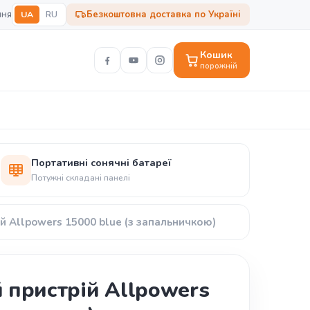
ння
UA
RU
Безкоштовна доставка по Україні
Кошик
порожній
Портативні сонячні батареї
Потужні складані панелі
й Allpowers 15000 blue (з запальничкою)
 пристрій Allpowers