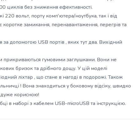
00 циклів без зниження ефективності.
 220 вольт, порту комп'ютера/ноутбука, так і від
є коротке замикання, перенавантаження, перегрів та
за допомогою USB портів , яких тут два. Вихідний
єми прикриваються гумовими заглушками. Вони не
дкових бризок та дрібного дощу. У цій моделі
одний ліхтар , що стане в нагоді в подорожі. Також
альничці ! Вона знаходиться у боковому відсіку, швидко
е дуже корисною!
бці в наборі з кабелем USB-microUSB та інструкцією.