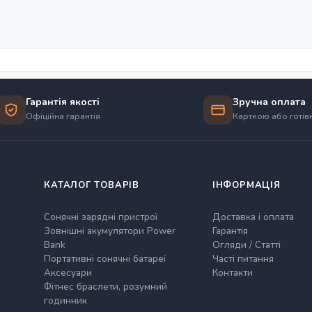
Гарантія якості
Зручна оплата
Офіційна гарантія
Карткою або готі
КАТАЛОГ ТОВАРІВ
ІНФОРМАЦІЯ
Сонячні зарядні пристрої
Доставка і оплата
Зовнішні акумулятори Power
Гарантія
Bank
Огляди / Статті
Портативні сонячні батареї
Часті питання
Аксесуари
Контакти
Фітнес браслети, розумний
годинник