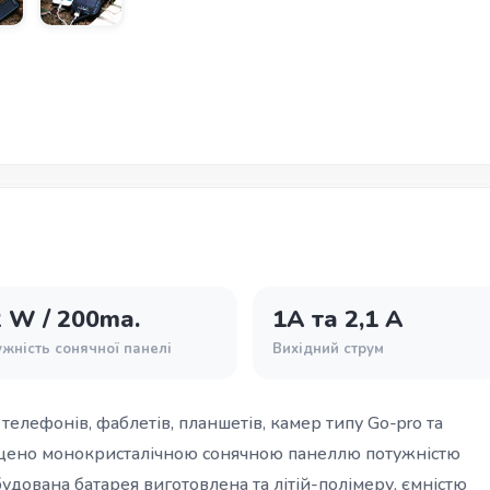
2 W / 200ma.
1А та 2,1 А
жність сонячної панелі
Вихідний струм
телефонів, фаблетів, планшетів, камер типу Go-pro та
ащено монокристалічною сонячною панеллю потужністю
удована батарея виготовлена та літій-полімеру, ємністю