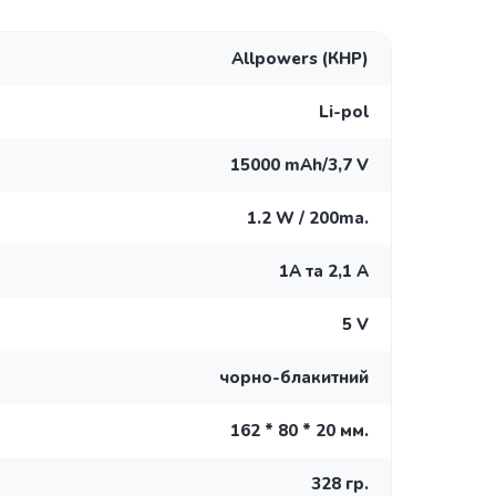
Allpowers (КНР)
Li-pol
15000 mAh/3,7 V
1.2 W / 200ma.
1А та 2,1 А
5 V
чорно-блакитний
162 * 80 * 20 мм.
328 гр.