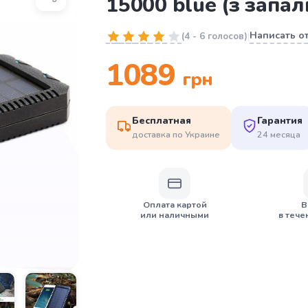
15000 blue (з запа
Написать о
(
4
-
6 голосов
)
|
1089
грн
Бесплатная
Гарантия
доставка по Украине
24 месяца
Оплата картой
В
или наличными
в тече